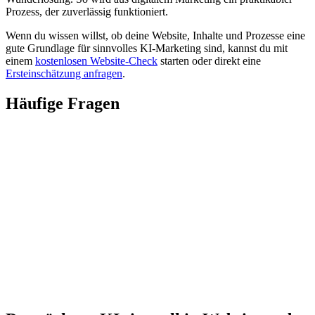
Prozess, der zuverlässig funktioniert.
Wenn du wissen willst, ob deine Website, Inhalte und Prozesse eine
gute Grundlage für sinnvolles KI-Marketing sind, kannst du mit
einem
kostenlosen Website-Check
starten oder direkt eine
Ersteinschätzung anfragen
.
Häufige Fragen
Kann KI das Marketing eines kleinen Unternehmens übernehmen?
Wofür eignet sich KI im Marketing besonders gut?
Was sollte man bei KI-generierten Texten beachten?
Braucht ein kleines Unternehmen dafür spezielle Software?
Kann KI meine Website-Texte automatisch erstellen?