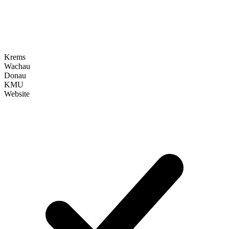
Arbeitet SimpleWebDesign auch remote für Betriebe in Krems?
Eignet sich SimpleWebDesign für Tourismus-Betriebe in Krems?
Krems
Wachau
Donau
KMU
Website