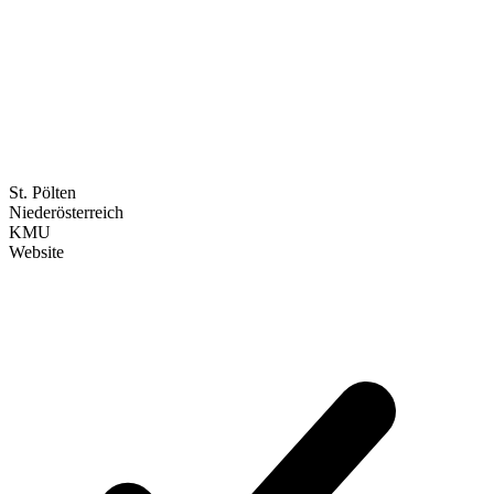
Wird lokale SEO für St. Pölten berücksichtigt?
Kann eine alte Website relauncht werden?
Wie läuft die Zusammenarbeit ab?
St. Pölten
Niederösterreich
KMU
Website