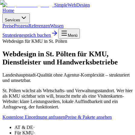
SimpleWebDesign
Home
Services
Preise
Prozess
Referenzen
Wissen
Strategiegespräch buchen
Menü
Webdesign für KMU in St. Pölten
Webdesign in St. Pölten für KMU,
Dienstleister und Handwerksbetriebe
Landeshauptstadt-Qualität ohne Agentur-Komplexität – strukturiert
und umsetzbar.
St. Pölten wächst als Wirtschafts- und Verwaltungsstandort. Wer hier
als KMU sichtbar sein will, braucht mehr als eine Visitenkarten-
Website: klare Leistungsseiten, lokale Auffindbarkeit und ein
Anfrageweg, der funktioniert.
Kostenlose Einordnung anfragen
Preise & Pakete ansehen
AT & DE
·
Für KMU
·