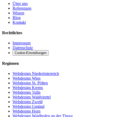
Über uns
Referenzen
Wissen
Blog
Kontakt
Rechtliches
Impressum
Datenschutz
Cookie-Einstellungen
Regionen
Webdesign Niederösterreich
Webdesign Wien
Webdesign St. Pölten
Webdesign Krems
Webdesign Tulln
Webdesign Waldviertel
Webdesign Zwettl
Webdesign Gmünd
Webdesign Horn
Webdesign Waidhofen an der Thaya