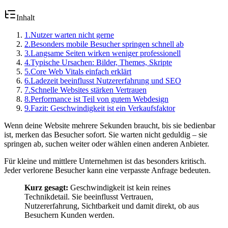
Inhalt
1
.
Nutzer warten nicht gerne
2
.
Besonders mobile Besucher springen schnell ab
3
.
Langsame Seiten wirken weniger professionell
4
.
Typische Ursachen: Bilder, Themes, Skripte
5
.
Core Web Vitals einfach erklärt
6
.
Ladezeit beeinflusst Nutzererfahrung und SEO
7
.
Schnelle Websites stärken Vertrauen
8
.
Performance ist Teil von gutem Webdesign
9
.
Fazit: Geschwindigkeit ist ein Verkaufsfaktor
Wenn deine Website mehrere Sekunden braucht, bis sie bedienbar
ist, merken das Besucher sofort. Sie warten nicht geduldig – sie
springen ab, suchen weiter oder wählen einen anderen Anbieter.
Für kleine und mittlere Unternehmen ist das besonders kritisch.
Jeder verlorene Besucher kann eine verpasste Anfrage bedeuten.
Kurz gesagt:
Geschwindigkeit ist kein reines
Technikdetail. Sie beeinflusst Vertrauen,
Nutzererfahrung, Sichtbarkeit und damit direkt, ob aus
Besuchern Kunden werden.