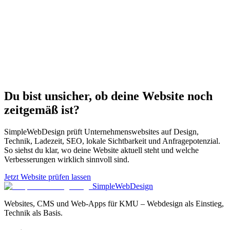
Beeinflusst Ladezeit auch SEO?
Was sind typische Ursachen für langsame Websites?
Lohnt sich Performance-Optimierung für KMU?
Reicht es, nur Bilder zu komprimieren?
Du bist unsicher, ob deine Website noch
zeitgemäß ist?
SimpleWebDesign prüft Unternehmenswebsites auf Design,
Technik, Ladezeit, SEO, lokale Sichtbarkeit und Anfragepotenzial.
So siehst du klar, wo deine Website aktuell steht und welche
Verbesserungen wirklich sinnvoll sind.
Jetzt Website prüfen lassen
SimpleWebDesign
Websites, CMS und Web-Apps für KMU – Webdesign als Einstieg,
Technik als Basis.