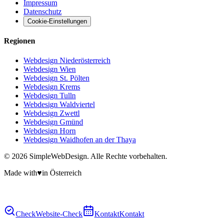
Impressum
Datenschutz
Cookie-Einstellungen
Regionen
Webdesign Niederösterreich
Webdesign Wien
Webdesign St. Pölten
Webdesign Krems
Webdesign Tulln
Webdesign Waldviertel
Webdesign Zwettl
Webdesign Gmünd
Webdesign Horn
Webdesign Waidhofen an der Thaya
©
2026
SimpleWebDesign. Alle Rechte vorbehalten.
Made with
♥
in Österreich
Check
Website-Check
Kontakt
Kontakt